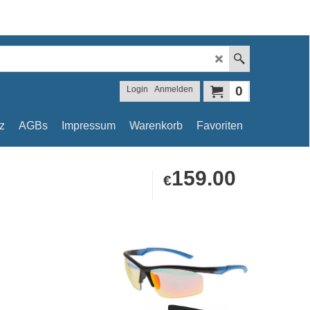
0
Login
Anmelden
z
AGBs
Impressum
Warenkorb
Favoriten
159.00
€