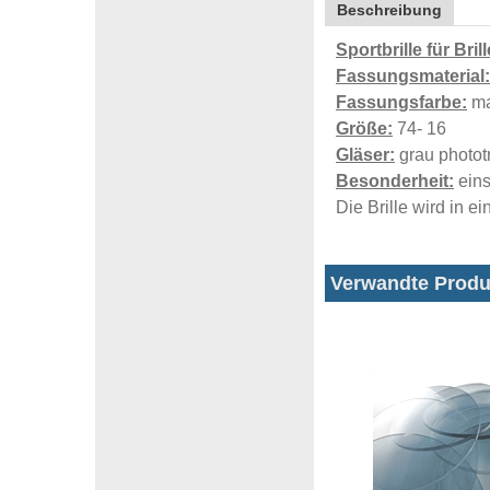
Beschreibung
Sportbrille für Bril
Fassungsmaterial:
Fassungsfarbe:
ma
Größe:
74- 16
Gläser:
grau phototr
Besonderheit:
eins
Die Brille wird in ei
Verwandte Produ